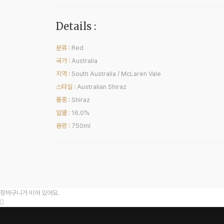
Details :
분류 :
Red
국가 :
Australia
지역 :
South Australia / McLaren Vale
스타일 :
Australian Shiraz
품종 :
Shiraz
알콜 :
16.0%
용량 :
750ml
장바구니가 비어 있어요.