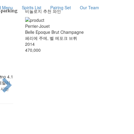
d Menu
Spirits List
Pairing Set
Our Team
Sparking
비놀로지 추천 와인
Perrier-Jouet
Belle Epoque Brut Champagne
페리에 주에, 벨 에포크 브뤼
2014
470,000
vino 4.1
미네랄리
니시는